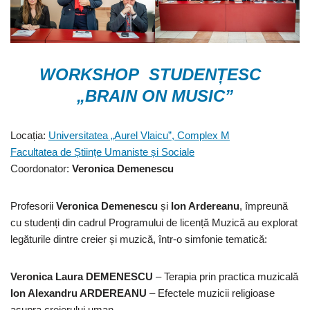
WORKSHOP STUDENȚESC
„BRAIN ON MUSIC”
Locația:
Universitatea „Aurel Vlaicu”, Complex M
Facultatea de Științe Umaniste și Sociale
Coordonator:
Veronica Demenescu
Profesorii
Veronica Demenescu
și
Ion Ardereanu
, împreună
cu studenți din cadrul Programului de licență Muzică au explorat
legăturile dintre creier și muzică, într-o simfonie tematică:
Veronica Laura DEMENESCU
– Terapia prin practica muzicală
Ion Alexandru ARDEREANU
– Efectele muzicii religioase
asupra creierului uman