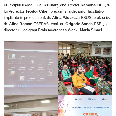
Municipiului Arad –
Călin Bibarț
, dnei Rector
Ramona LILE
, d-
lui Prorector
Teodor Cilan
, precum și a decanilor facultăților
implicate în proiect, conf. dr.
Alina Pădurean
-FSUS, prof. univ.
dr.
Alina Roman
-FSEPAS, conf. dr.
Grigorie Sanda
-FSE și a
directorului de grant Brain Awareness Week,
Maria Sinaci
.