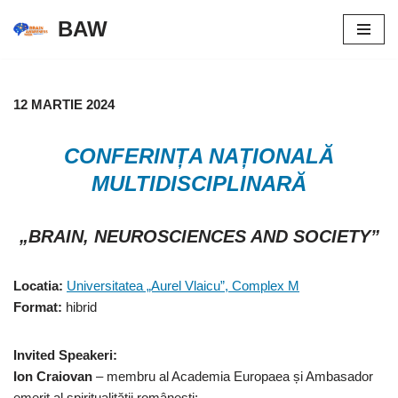
BAW
Skip
to
content
12 MARTIE 2024
CONFERINȚA NAȚIONALĂ
MULTIDISCIPLINARĂ
„BRAIN, NEUROSCIENCES AND SOCIETY”
Locatia:
Universitatea „Aurel Vlaicu”, Complex M
Format:
hibrid
Invited Speakeri:
Ion Craiovan
– membru al Academia Europaea și Ambasador
emerit al spiritualității românești;