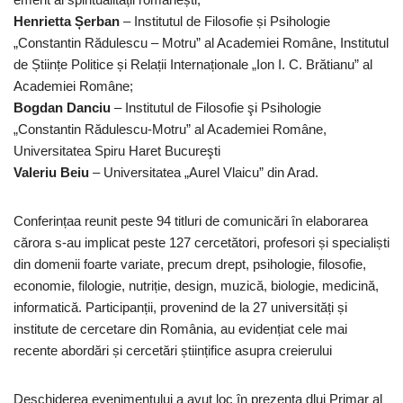
Henrietta Șerban
– Institutul de Filosofie și Psihologie
„Constantin Rădulescu – Motru” al Academiei Române, Institutul
de Științe Politice și Relații Internaționale „Ion I. C. Brătianu” al
Academiei Române;
Bogdan Danciu
– Institutul de Filosofie şi Psihologie
„Constantin Rădulescu-Motru” al Academiei Române,
Universitatea Spiru Haret Bucureşti
Valeriu Beiu
– Universitatea „Aurel Vlaicu” din Arad.
Conferințaa reunit peste 94 titluri de comunicări în elaborarea
cărora s-au implicat peste 127 cercetători, profesori și specialiști
din domenii foarte variate, precum drept, psihologie, filosofie,
economie, filologie, nutriție, design, muzică, biologie, medicină,
informatică. Participanții, provenind de la 27 universități și
institute de cercetare din România, au evidențiat cele mai
recente abordări și cercetări științifice asupra creierului
Deschiderea evenimentului a avut loc în prezența dlui Primar al